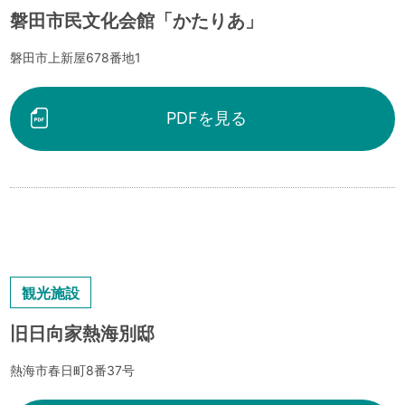
磐田市民文化会館「かたりあ」
磐田市上新屋678番地1
PDFを見る
観光施設
旧日向家熱海別邸
熱海市春日町8番37号